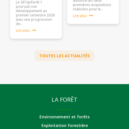
annonce les deux
Le GFI Epiforêt 1
premières acquisitions
poursuit son
réalisées pour le…
développement au
premier semestre 2026
Lire plus
avec une progression
de…
Lire plus
TOUTES LES ACTUALITÉS
LA FORÊT
Environnement et forêts
Exploitation forestière