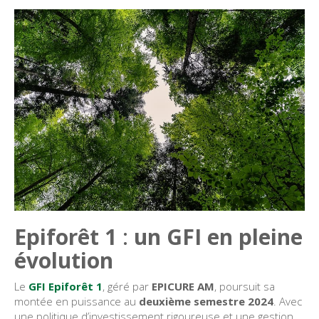
Epiforêt 1
:
un GFI en pleine
évolution
Le
GFI Epiforêt 1
, géré par
EPICURE AM
, poursuit sa
montée en puissance au
deuxième semestre 2024
. Avec
une politique d’investissement rigoureuse et une gestion