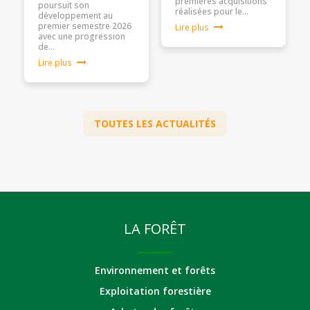
premières acquisitions
poursuit son
réalisées pour le…
développement au
premier semestre 2026
Lire plus
avec une progression
de…
Lire plus
TOUTES LES ACTUALITÉS
LA FORÊT
Environnement et forêts
Exploitation forestière