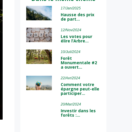
17/Jan/2025
Hausse des prix
de part…
12/Nov/2024
Les votes pour
élire l’Arbre…
10/Juil/2024
Forêt
Monumentale #2
a ouvert…
22/Avr/2024
Comment votre
épargne peut-elle
participer…
20/Mar/2024
Investir dans les
forêts :…