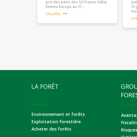
prix des parts des SA France Valley
pat
Revenu Europe au 31…
Org
ma
Lire plus
Lir
LA FORÊT
GRO
FORE
Environnement et forêts
Avantag
Exploitation forestière
Fiscalit
Acheter des forêts
Risque