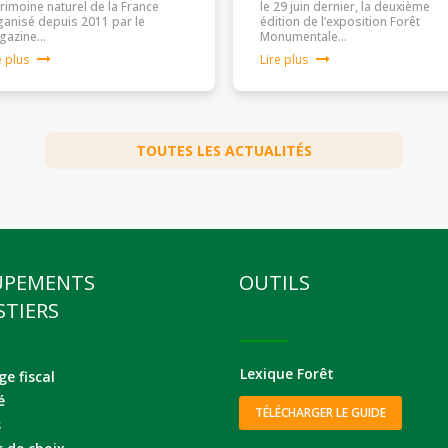
rimoine naturel de la France
le 29 juin dernier, la deuxième
anisé depuis 2011 par le
édition de l’exposition Forêt
gazine…
Monumentale…
e plus
Lire plus
TOUTES LES ACTUALITÉS
UPEMENTS
OUTILS
STIERS
Lexique Forêt
e fiscal
é
TÉLÉCHARGER LE GUIDE
s