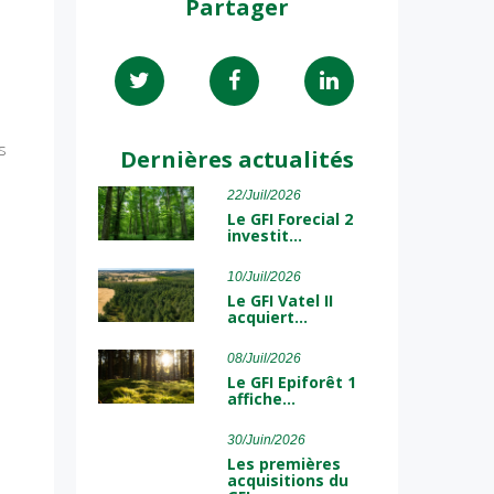
Partager
s
Dernières actualités
22/Juil/2026
Le GFI Forecial 2
investit…
10/Juil/2026
Le GFI Vatel II
acquiert…
08/Juil/2026
Le GFI Epiforêt 1
affiche…
30/Juin/2026
Les premières
acquisitions du