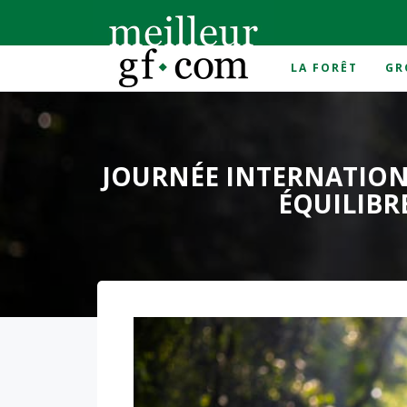
LA FORÊT
GR
Accueil
>
foret
>
Journée internationale des forêt
JOURNÉE INTERNATIONA
ÉQUILIB