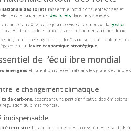
rnationale des forêts
rassemble institutions, entreprises et
peler le rôle fondamental
des forêts
dans nos sociétés.
ions unies en 2012, cette journée vise à promouvoir la
gestion
ves locales et sensibiliser aux défis environnementaux mondiaux.
 »
souligne un message clé : les forêts ne sont pas seulement de
t également un
levier économique stratégique
.
essentiel de l’équilibre mondial
res émergées
et jouent un rôle central dans les grands équilibres
contre le changement climatique
its de carbone
, absorbant une part significative des émissions
la régulation du climat mondial.
é indispensable
sité terrestre
, faisant des forêts des écosystèmes essentiels à