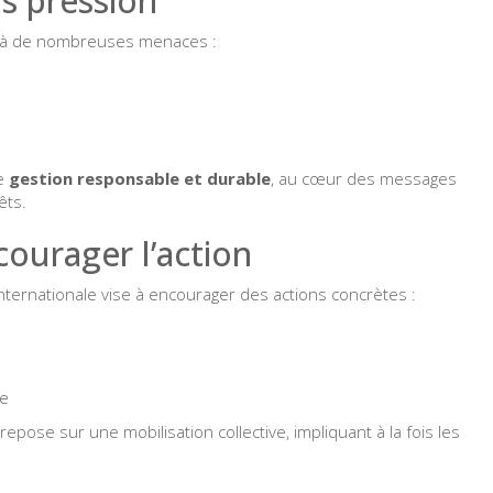
s pression
ce à de nombreuses menaces :
s
ne
gestion responsable et durable
, au cœur des messages
êts.
ourager l’action
 internationale vise à encourager des actions concrètes :
s
ne
repose sur une mobilisation collective, impliquant à la fois les