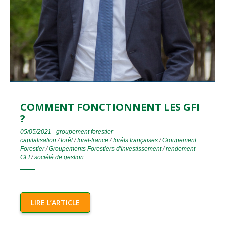
COMMENT FONCTIONNENT LES GFI
?
05/05/2021
-
groupement forestier
-
capitalisation
/
forêt
/
foret-france
/
forêts françaises
/
Groupement
Forestier
/
Groupements Forestiers d'Investissement
/
rendement
GFI
/
société de gestion
LIRE L’ARTICLE