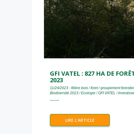
GFI VATEL : 827 HA DE FOR
2023
11/24/2023
-
filière bois
/
foret
/
groupement forestie
Biodiversité 2023
/
Ecologie
/
GFI VATEL
/
Investiss
LIRE L’ARTICLE