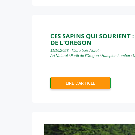
CES SAPINS QUI SOURIENT 
DE L'OREGON
11/16/2023
-
filière bois
/
foret
-
Art Naturel
/
Forêt de l'Oregon
/
Hampton Lumber
/
M
LIRE L’ARTICLE