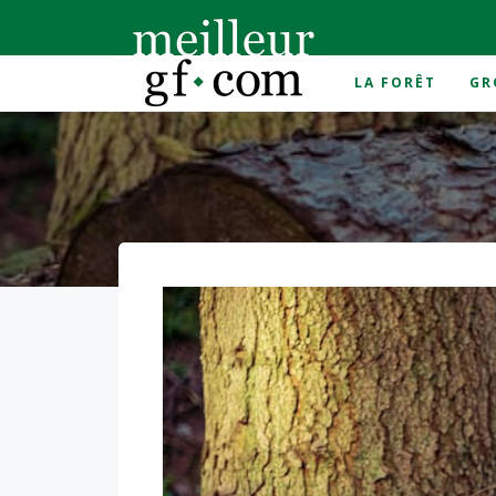
LA FORÊT
GR
Accueil
>
filière bois