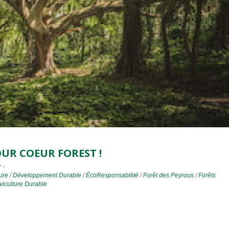
UR COEUR FOREST !
r
-
ure
/
Développement Durable
/
ÉcoResponsabilité
/
Forêt des Peyrous
/
Forêts
viculture Durable