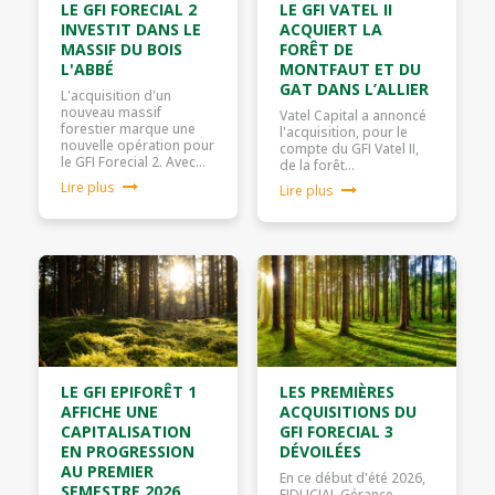
LE GFI FORECIAL 2
LE GFI VATEL II
INVESTIT DANS LE
ACQUIERT LA
MASSIF DU BOIS
FORÊT DE
L'ABBÉ
MONTFAUT ET DU
GAT DANS L’ALLIER
L'acquisition d'un
nouveau massif
Vatel Capital a annoncé
forestier marque une
l'acquisition, pour le
nouvelle opération pour
compte du GFI Vatel II,
le GFI Forecial 2. Avec…
de la forêt…
Lire plus
Lire plus
LE GFI EPIFORÊT 1
LES PREMIÈRES
AFFICHE UNE
ACQUISITIONS DU
CAPITALISATION
GFI FORECIAL 3
EN PROGRESSION
DÉVOILÉES
AU PREMIER
En ce début d'été 2026,
SEMESTRE 2026
FIDUCIAL Gérance