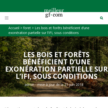
Toggle
navigation
Accueil
>
foret
>
Les bois et forêts bénéficient d’une
exonération partielle sur l’IFI, sous conditions
LES BOIS ET FORÊTS
BÉNÉFICIENT D’UNE
EXONÉRATION PARTIELLE SUR
L’IFI, SOUS CONDITIONS
admin
-
mise à jour de la 21 juin 2018