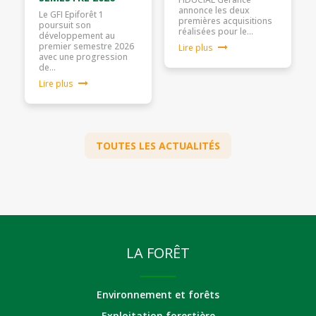
annonce les deux
Le GFI Epiforêt 1
premières acquisitions
poursuit son
réalisées pour le…
développement au
premier semestre 2026
Lire plus
avec une progression
de…
Lire plus
TOUTES LES ACTUALITÉS
LA FORÊT
Environnement et forêts
Exploitation forestière