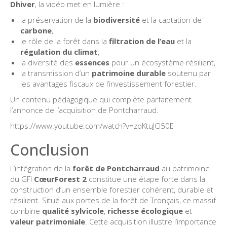
Dhiver
, la vidéo met en lumière :
la préservation de la
biodiversité
et la captation de
carbone
,
le rôle de la forêt dans la
filtration de l’eau
et la
régulation du climat
,
la diversité des
essences
pour un écosystème résilient,
la transmission d’un
patrimoine durable
soutenu par
les avantages fiscaux de l’investissement forestier.
Un contenu pédagogique qui complète parfaitement
l’annonce de l’acquisition de Pontcharraud.
https://www.youtube.com/watch?v=zoKtuJCI50E
Conclusion
L’intégration de la
forêt de Pontcharraud
au patrimoine
du GFI
CœurForest 2
constitue une étape forte dans la
construction d’un ensemble forestier cohérent, durable et
résilient. Situé aux portes de la forêt de Tronçais, ce massif
combine
qualité sylvicole
,
richesse écologique
et
valeur patrimoniale
. Cette acquisition illustre l’importance