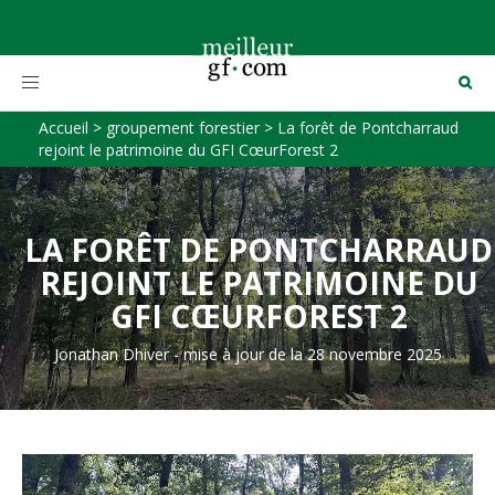
Toggle
navigation
Accueil
>
groupement forestier
>
La forêt de Pontcharraud
rejoint le patrimoine du GFI CœurForest 2
LA FORÊT DE PONTCHARRAUD
REJOINT LE PATRIMOINE DU
GFI CŒURFOREST 2
Jonathan Dhiver
-
mise à jour de la 28 novembre 2025