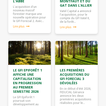
L'ABBÉ
MONTFAUT ET DU
GAT DANS L’ALLIER
L'acquisition d'un
nouveau massif
Vatel Capital a annoncé
forestier marque une
l'acquisition, pour le
nouvelle opération pour
compte du GFI Vatel II,
le GFI Forecial 2. Avec…
de la forêt…
Lire plus
Lire plus
LE GFI EPIFORÊT 1
LES PREMIÈRES
AFFICHE UNE
ACQUISITIONS DU
CAPITALISATION
GFI FORECIAL 3
EN PROGRESSION
DÉVOILÉES
AU PREMIER
En ce début d'été 2026,
SEMESTRE 2026
FIDUCIAL Gérance
annonce les deux
Le GFI Epiforêt 1
premières acquisitions
poursuit son
réalisées pour le…
développement au