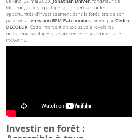
Le lundi 29 mai 2023,
Jonathan Dhiver
, fondateur de
Meilleur-gf.com, a partagé son expertise sur les
opportunités d'investissement dans la forêt lors de son
passage à l'
émission BFM Patrimoine
animée par
Cédric
DECOEUR
. Cette intervention exclusive a révélé les
nombreux avantages que présente ce secteur encore
méconnu.
Investir en forêt :