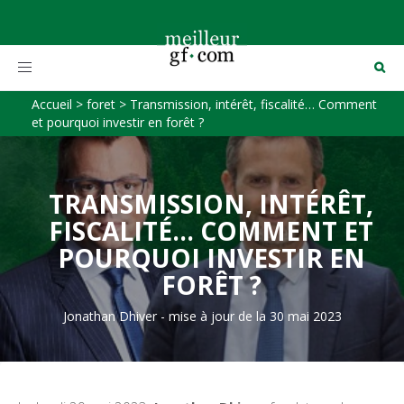
Toggle
navigation
Accueil
>
foret
>
Transmission, intérêt, fiscalité… Comment
et pourquoi investir en forêt ?
TRANSMISSION, INTÉRÊT,
FISCALITÉ… COMMENT ET
POURQUOI INVESTIR EN
FORÊT ?
Jonathan Dhiver
-
mise à jour de la 30 mai 2023