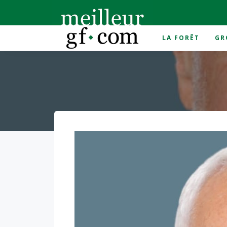
LA FORÊT
GR
Accueil
>
2022
>
juin
>
30