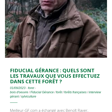
FIDUCIAL GÉRANCE : QUELS SONT
LES TRAVAUX QUE VOUS EFFECTUEZ
DANS CETTE FORÊT ?
01/09/2023
-
foret
-
bois d'oeuvre
/
Fiducial Gérance
/
forêt
/
forêts françaises
/
interview
gérant
/
sylviculture
Meilleur-GF.com a échangé avec Benoît Rayer,