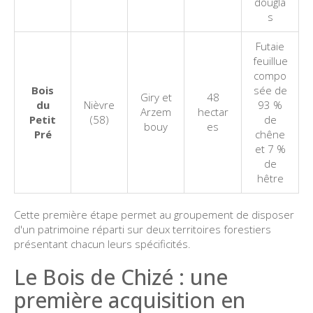
dougla
s
Futaie
feuillue
compo
Bois
sée de
Giry et
48
du
Nièvre
93 %
Arzem
hectar
Petit
(58)
de
bouy
es
Pré
chêne
et 7 %
de
hêtre
Cette première étape permet au groupement de disposer
d'un patrimoine réparti sur deux territoires forestiers
présentant chacun leurs spécificités.
Le Bois de Chizé : une
première acquisition en