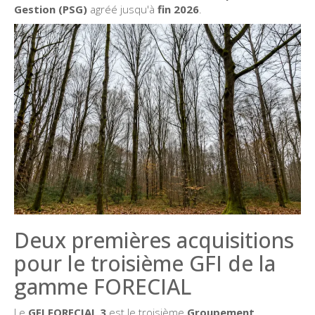
Gestion (PSG)
agréé jusqu'à
fin 2026
.
Deux premières acquisitions
pour le troisième GFI de la
gamme FORECIAL
Le
GFI FORECIAL 3
est le troisième
Groupement