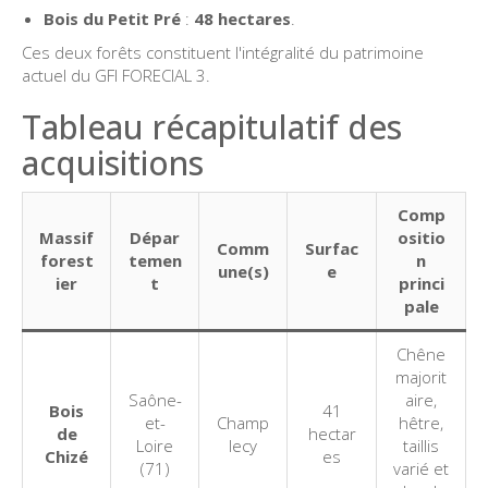
Bois du Petit Pré
:
48 hectares
.
Ces deux forêts constituent l'intégralité du patrimoine
actuel du GFI FORECIAL 3.
Tableau récapitulatif des
acquisitions
Comp
Massif
Dépar
ositio
Comm
Surfac
forest
temen
n
une(s)
e
ier
t
princi
pale
Chêne
majorit
Saône-
aire,
Bois
41
et-
Champ
hêtre,
de
hectar
Loire
lecy
taillis
Chizé
es
(71)
varié et