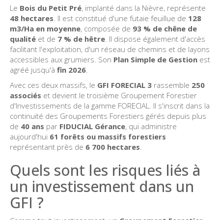
Le
Bois du Petit Pré
, implanté dans la Nièvre, représente
48 hectares
. Il est constitué d'une futaie feuillue de
128
m3/Ha en moyenne
, composée de
93 % de chêne de
qualité
et de
7 % de hêtre
. Il dispose également d'accès
facilitant l'exploitation, d'un réseau de chemins et de layons
accessibles aux grumiers. Son
Plan Simple de Gestion
est
agréé jusqu'à
fin 2026
.
Avec ces deux massifs, le
GFI FORECIAL 3
rassemble
250
associés
et devient le troisième Groupement Forestier
d'Investissements de la gamme FORECIAL. Il s'inscrit dans la
continuité des Groupements Forestiers gérés depuis plus
de
40 ans
par
FIDUCIAL Gérance
, qui administre
aujourd'hui
61 forêts ou massifs forestiers
représentant près de
6 700 hectares
.
Quels sont les risques liés à
un investissement dans un
GFI ?