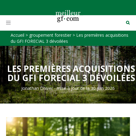
Toggle
navigation
Accueil
>
groupement forestier
>
Les premières acquisitions
du GFI FORECIAL 3 dévoilées
LES PREMIÈRES ACQUISITIONS
DU GFI FORECIAL 3 DÉVOILÉES
Jonathan Dhiver
-
mise à jour de la 30 juin 2026