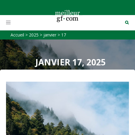
Toggle
navigation
Accueil
>
2025
>
janvier
>
17
JANVIER 17, 2025