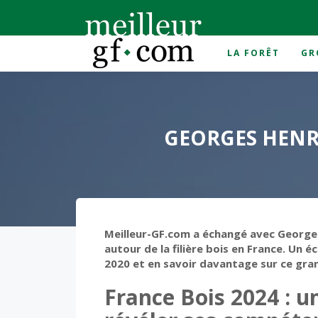
LA FORÊT
GR
Accueil
>
foret
>
Georges Henri Florentin nous pr
GEORGES HENRI
Meilleur-GF.com a échangé avec Georges 
autour de la filière bois en France.
Un éc
2020 et en savoir davantage sur ce grand
France Bois 2024 : un