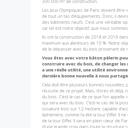
300 000 m² de construction.
Les Jeux Olympiques de Paris doivent être «
de tout un tas d’équipements. Donc, il devr
des bâtiments neufs. C’est une véritable op
car tel est notre objectif, que nous somme
Ils ont la construction de 2018 et 2019 dans
maximum aux alentours de 10 %. Notre objec
de le dépasser avec du bois provenant de nos
Vous êtes avec votre bâton pèlerin pou
construire avec du bois, de changer les 
a une réelle utilité, une utilité enviro
dernière bonne nouvelle à nous partage
Cela doit être plusieurs bonnes nouvelles, 
réussite de ce projet. Mais, d’ores et déjà,
du bois. C’est le cas de ce que l’on appelle 
qui sera avec du bois. C’est le cas de la pis
ossature bois sur 1,2 hectare, capable d’acc
éphémère, comme l’a été la tour Eiffel. Il n
de la tour Eiffel. Il sera en plein cœur de P
d’une grande croix dans toute la structure s