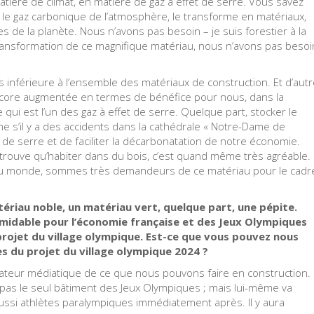
ère de climat, en matière de gaz à effet de serre. Vous savez
te le gaz carbonique de l’atmosphère, le transforme en matériaux,
 de la planète. Nous n’avons pas besoin – je suis forestier à la
transformation de ce magnifique matériau, nous n’avons pas besoi
 inférieure à l’ensemble des matériaux de construction. Et d’aut
ncore augmentée en termes de bénéfice pour nous, dans la
ui est l’un des gaz à effet de serre. Quelque part, stocker le
e s’il y a des accidents dans la cathédrale « Notre-Dame de
t de serre et de faciliter la décarbonatation de notre économie.
 se trouve qu’habiter dans du bois, c’est quand même très agréable.
 du monde, sommes très demandeurs de ce matériau pour le cadr
riau noble, un matériau vert, quelque part, une pépite.
rmidable pour l’économie française et des Jeux Olympiques
projet du village olympique. Est-ce que vous pouvez nous
s du projet du village olympique 2024 ?
élateur médiatique de ce que nous pouvons faire en construction.
 pas le seul bâtiment des Jeux Olympiques ; mais lui-même va
 aussi athlètes paralympiques immédiatement après. Il y aura