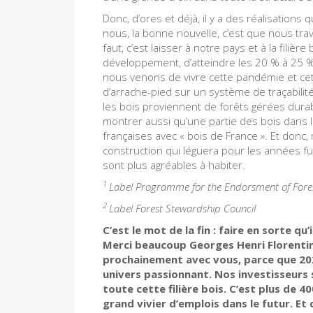
Donc, d’ores et déjà, il y a des réalisations
nous, la bonne nouvelle, c’est que nous trava
faut, c’est laisser à notre pays et à la filiè
développement, d’atteindre les 20 % à 25 %
nous venons de vivre cette pandémie et cett
d’arrache-pied sur un système de traçabilit
les bois proviennent de forêts gérées dura
montrer aussi qu’une partie des bois dans l
françaises avec « bois de France ». Et donc
construction qui léguera pour les années fu
sont plus agréables à habiter.
1
Label Programme for the Endorsment of Fores
2
Label Forest Stewardship Council
C’est le mot de la fin : faire en sorte q
Merci beaucoup Georges Henri Florentin
prochainement avec vous, parce que 2024
univers passionnant. Nos investisseur
toute cette filière bois. C’est plus de
grand vivier d’emplois dans le futur. Et