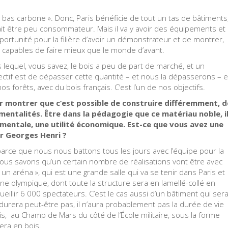
 bas carbone ». Donc, Paris bénéficie de tout un tas de bâtiments
ait être peu consommateur. Mais il va y avoir des équipements et
portunité pour la filière d’avoir un démonstrateur et de montrer,
s capables de faire mieux que le monde d’avant.
 lequel, vous savez, le bois a peu de part de marché, et un
tif est de dépasser cette quantité – et nous la dépasserons – e
 forêts, avec du bois français. C’est l’un de nos objectifs.
r montrer que c’est possible de construire différemment, d
mentalités. Être dans la pédagogie que ce matériau noble, i
nnementale, une utilité économique. Est-ce que vous avez une
r Georges Henri ?
parce que nous nous battons tous les jours avec l’équipe pour la
 nous savons qu’un certain nombre de réalisations vont être avec
« un aréna », qui est une grande salle qui va se tenir dans Paris et
cine olympique, dont toute la structure sera en lamellé-collé en
ueillir 6 000 spectateurs. C’est le cas aussi d’un bâtiment qui ser
e durera peut-être pas, il n’aura probablement pas la durée de vie
aris, au Champ de Mars du côté de l’École militaire, sous la forme
era en bois.