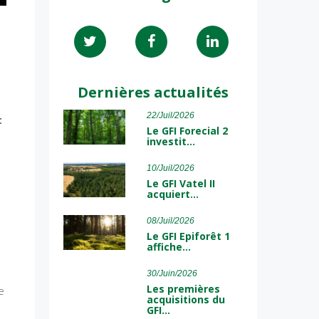
Dernières actualités
22/Juil/2026
t
Le GFI Forecial 2
investit…
10/Juil/2026
Le GFI Vatel II
acquiert…
08/Juil/2026
Le GFI Epiforêt 1
affiche…
30/Juin/2026
Les premières
e
acquisitions du
GFI…