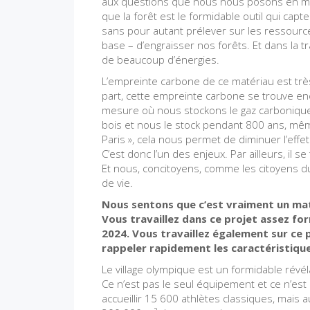
aux questions que nous nous posons en mati
que la forêt est le formidable outil qui cap
sans pour autant prélever sur les ressources
base – d’engraisser nos forêts. Et dans la 
de beaucoup d’énergies.
L’empreinte carbone de ce matériau est très
part, cette empreinte carbone se trouve e
mesure où nous stockons le gaz carbonique q
bois et nous le stock pendant 800 ans, mêm
Paris », cela nous permet de diminuer l’effe
C’est donc l’un des enjeux. Par ailleurs, il
Et nous, concitoyens, comme les citoyens
de vie.
Nous sentons que c’est vraiment un maté
Vous travaillez dans ce projet assez fo
2024. Vous travaillez également sur ce 
rappeler rapidement les caractéristique
Le village olympique est un formidable rév
Ce n’est pas le seul équipement et ce n’est
accueillir 15 600 athlètes classiques, mais