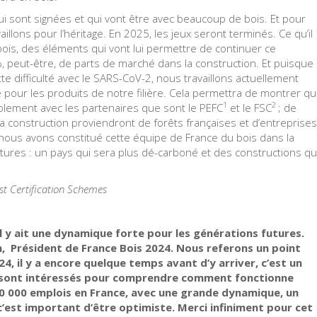
 qui sont signées et qui vont être avec beaucoup de bois. Et pour
illons pour l’héritage. En 2025, les jeux seront terminés. Ce qu’il
re bois, des éléments qui vont lui permettre de continuer ce
, peut-être, de parts de marché dans la construction. Et puisque
e difficulté avec le SARS-CoV-2, nous travaillons actuellement
é pour les produits de notre filière. Cela permettra de montrer q
1
2
blement avec les partenaires que sont le PEFC
et le FSC
; de
a construction proviendront de forêts françaises et d’entreprises
, nous avons constitué cette équipe de France du bois dans la
tures : un pays qui sera plus dé-carboné et des constructions qu
t Certification Schemes
u’il y ait une dynamique forte pour les générations futures.
, Président de France Bois 2024. Nous referons un point
, il y a encore quelque temps avant d’y arriver, c’est un
s sont intéressés pour comprendre comment fonctionne
 400 000 emplois en France, avec une grande dynamique, un
 c’est important d’être optimiste. Merci infiniment pour cet