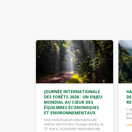
JOURNÉE INTERNATIONALE
HA
DES FORÊTS 2026 : UN ENJEU
DE
MONDIAL AU CŒUR DES
RE
ÉQUILIBRES ÉCONOMIQUES
L'a
ET ENVIRONNEMENTAUX
pri
Rev
Une mobilisation internationale
autour des forêts Chaque année, le
Lir
21 mars, la Journée internationale