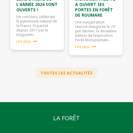
L’ANNÉE 2024 SONT
A OUVERT SES
OUVERTS !
PORTES EN FORÊT
DE ROUMARE
Un concours célébrant
le patrimoine naturel de
Une inauguration
la France Organisé
réussie Inaugurée le 29
depuis 2011 par le
juin dernier, la deuxième
magazine…
édition de l’exposition
Forêt Monumentale…
Lire plus
Lire plus
TOUTES LES ACTUALITÉS
LA FORÊT