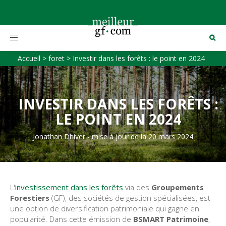
Toggle
navigation
Accueil
>
foret
>
Investir dans les forêts : le point en 2024
INVESTIR DANS LES FORÊTS :
LE POINT EN 2024
Jonathan Dhiver
-
mise à jour de la 20 mars 2024
L'
investissement dans les forêts
via des
Groupements
Forestiers
(GF), des sociétés de gestion spécialisées, est
une option de diversification patrimoniale qui gagne en
popularité. Dans cette émission de
BSMART Patrimoine
,