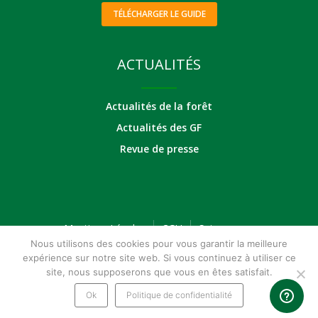
TÉLÉCHARGER LE GUIDE
ACTUALITÉS
Actualités de la forêt
Actualités des GF
Revue de presse
Mentions Légales
CGU
Suivez-nous
Nous utilisons des cookies pour vous garantir la meilleure
expérience sur notre site web. Si vous continuez à utiliser ce
site, nous supposerons que vous en êtes satisfait.
Ok
Politique de confidentialité
© Meilleur-GF.com 2026 - Tous droits réservés