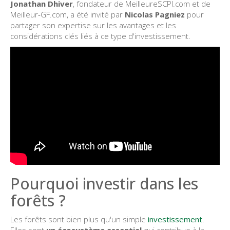
Jonathan Dhiver
, fondateur de MeilleureSCPI.com et de
Meilleur-GF.com, a été invité par
Nicolas Pagniez
pour
partager son expertise sur les avantages et les
considérations clés liés à ce type d'investissement.
Pourquoi investir dans les
forêts ?
Les forêts sont bien plus qu'un simple
investissement
.
Elles sont
un écosystème essentiel
qui contribue à la