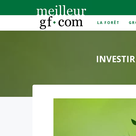
LA FORÊT
GR
Accueil
>
foret
>
Investir dans la forêt, est-ce une
INVESTIR