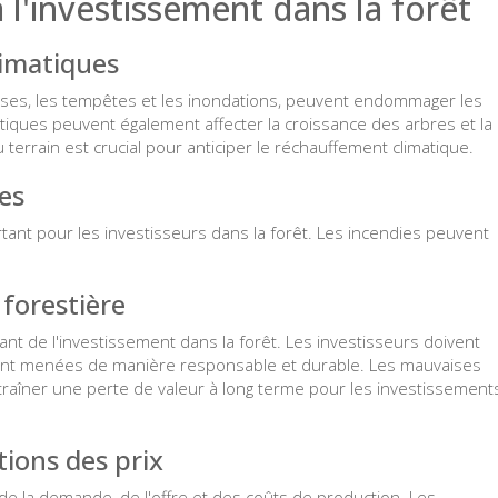
 l'investissement dans la forêt
limatiques
esses, les tempêtes et les inondations, peuvent endommager les
tiques peuvent également affecter la croissance des arbres et la
 terrain est crucial pour anticiper le réchauffement climatique.
ies
tant pour les investisseurs dans la forêt. Les incendies peuvent
 forestière
ant de l'investissement dans la forêt. Les investisseurs doivent
sont menées de manière responsable et durable. Les mauvaises
traîner une perte de valeur à long terme pour les investissement
tions des prix
 de la demande, de l'offre et des coûts de production. Les