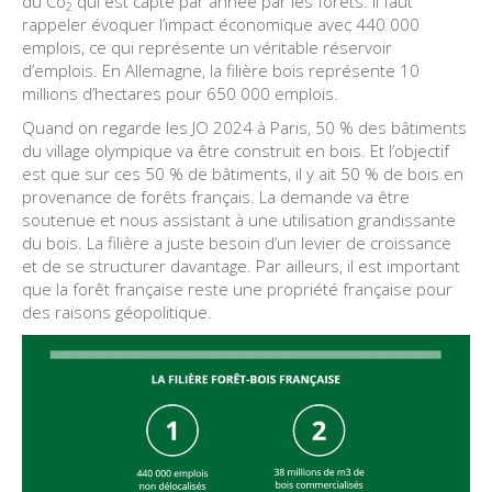
du Co
qui est capté par année par les forêts. Il faut
2
rappeler évoquer l’impact économique avec 440 000
emplois, ce qui représente un véritable réservoir
d’emplois. En Allemagne, la filière bois représente 10
millions d’hectares pour 650 000 emplois.
Quand on regarde les JO 2024 à Paris, 50 % des bâtiments
du village olympique va être construit en bois. Et l’objectif
est que sur ces 50 % de bâtiments, il y ait 50 % de bois en
provenance de forêts français. La demande va être
soutenue et nous assistant à une utilisation grandissante
du bois. La filière a juste besoin d’un levier de croissance
et de se structurer davantage. Par ailleurs, il est important
que la forêt française reste une propriété française pour
des raisons géopolitique.