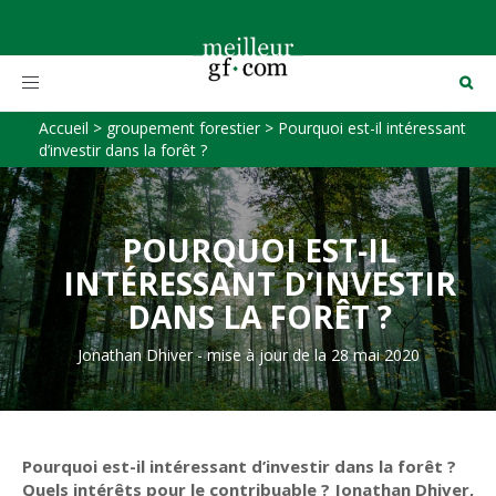
Toggle
navigation
Accueil
>
groupement forestier
>
Pourquoi est-il intéressant
d’investir dans la forêt ?
POURQUOI EST-IL
INTÉRESSANT D’INVESTIR
DANS LA FORÊT ?
Jonathan Dhiver
-
mise à jour de la 28 mai 2020
Pourquoi est-il intéressant d’investir dans la forêt ?
Quels intérêts pour le contribuable ? Jonathan Dhiver,