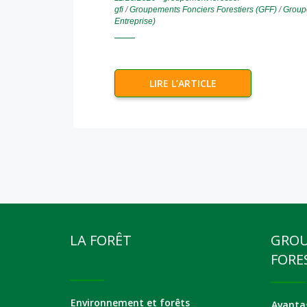
gfi
/
Groupements Fonciers Forestiers (GFF)
/
Groupe
Entreprise)
LIRE L’ARTICLE
LA FORÊT
GRO
FORE
Environnement et forêts
Avantag