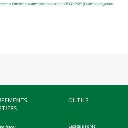
ments Forestiers d’Investissements
/
Loi DEFI
/
PME (Petite ou moyenne
UPEMENTS
OUTILS
STIERS
Lexique Forêt
e fiscal