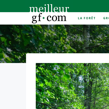
LA FORÊT
GR
Accueil
>
2020
>
novembre
>
28