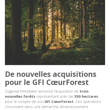
De nouvelles acquisitions
pour le GFI CœurForest
Sogenial Immobilier annonce l’acquisition de
trois
nouvelles forêts
représentant près de
350 hectares
pour le compte de son
GFI CœurForest
. Ces opérations
s’inscrivent dans une démarche d’investissement