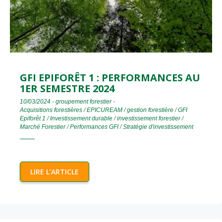
GFI EPIFORÊT 1 : PERFORMANCES AU
1ER SEMESTRE 2024
10/03/2024
-
groupement forestier
-
Acquisitions forestières
/
EPICUREAM
/
gestion forestière
/
GFI
Epiforêt 1
/
Investissement durable
/
investissement forestier
/
Marché Forestier
/
Performances GFI
/
Stratégie d'investissement
LIRE L’ARTICLE