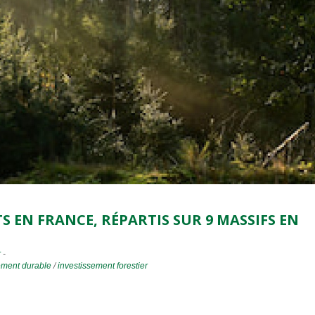
ÊTS EN FRANCE, RÉPARTIS SUR 9 MASSIFS EN
r
-
ement durable
/
investissement forestier