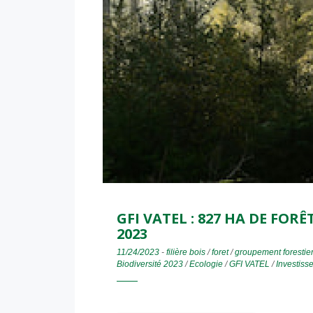
GFI VATEL : 827 HA DE FOR
2023
11/24/2023
-
filière bois
/
foret
/
groupement forestie
Biodiversité 2023
/
Ecologie
/
GFI VATEL
/
Investiss