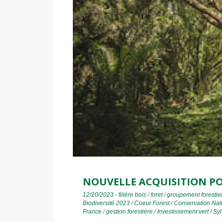
NOUVELLE ACQUISITION PO
12/20/2023
-
filière bois
/
foret
/
groupement forestie
Biodiversité 2023
/
Coeur Forest
/
Conservation Nat
France
/
gestion forestière
/
Investissement vert
/
Syl