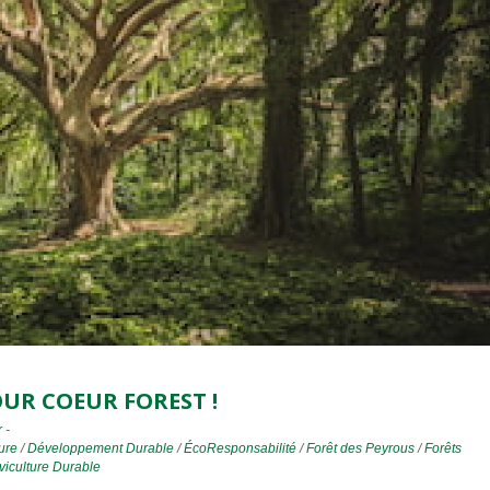
UR COEUR FOREST !
r
-
ure
/
Développement Durable
/
ÉcoResponsabilité
/
Forêt des Peyrous
/
Forêts
viculture Durable