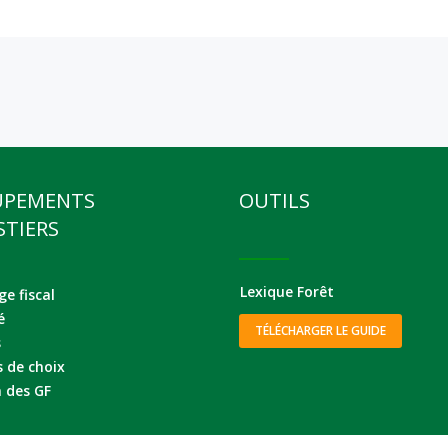
UPEMENTS
OUTILS
STIERS
Lexique Forêt
e fiscal
é
TÉLÉCHARGER LE GUIDE
s
s de choix
 des GF