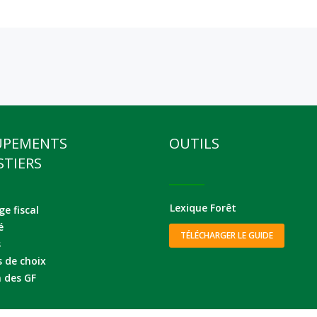
UPEMENTS
OUTILS
STIERS
Lexique Forêt
e fiscal
é
TÉLÉCHARGER LE GUIDE
s
s de choix
 des GF