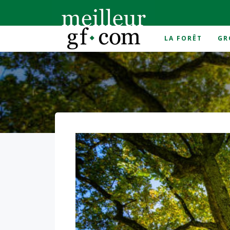
LA FORÊT
GR
Accueil
>
prix du chêne 2021