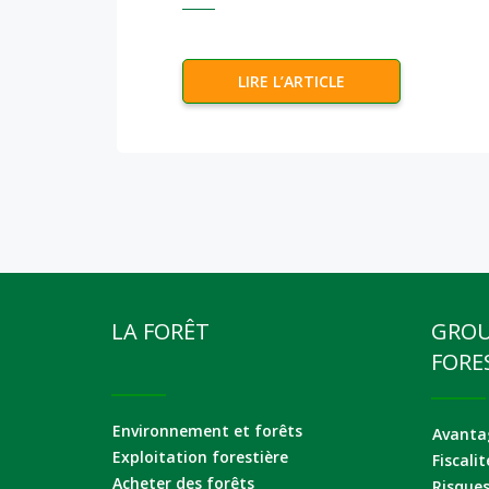
LIRE L’ARTICLE
LA FORÊT
GRO
FORE
Environnement et forêts
Avantag
Exploitation forestière
Fiscalit
Acheter des forêts
Risque