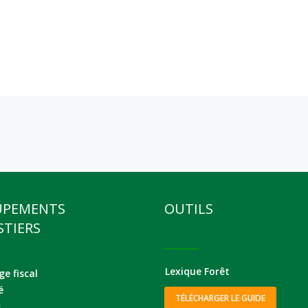
UPEMENTS
OUTILS
STIERS
Lexique Forêt
e fiscal
é
TÉLÉCHARGER LE GUIDE
s