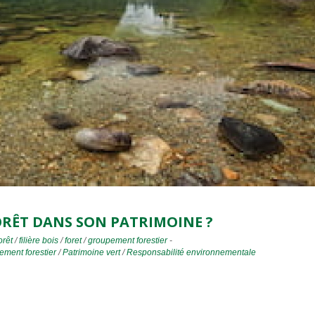
RÊT DANS SON PATRIMOINE ?
orêt
/
filière bois
/
foret
/
groupement forestier
-
ement forestier
/
Patrimoine vert
/
Responsabilité environnementale