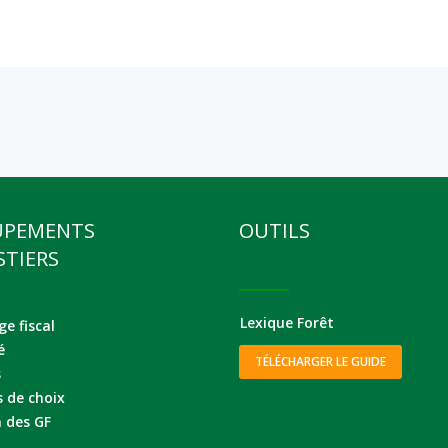
UPEMENTS
OUTILS
STIERS
Lexique Forêt
e fiscal
é
TÉLÉCHARGER LE GUIDE
s
s de choix
 des GF