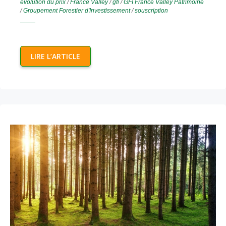
évolution du prix
/
France Valley
/
gfi
/
GFI France Valley Patrimoine
/
Groupement Forestier d'Investissement
/
souscription
LIRE L’ARTICLE