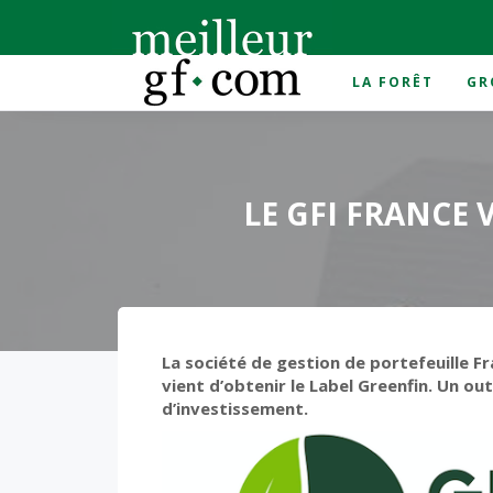
LA FORÊT
GR
Accueil
>
groupement forestier
>
Le GFI France Va
LE GFI FRANCE 
La société de gestion de portefeuille F
vient d’obtenir le Label Greenfin. Un out
d’investissement.