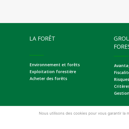
LA FORÊT
GRO
FORE
Environnement et forêts
Avantag
Exploitation forestière
Fiscalit
Acheter des forêts
Risque
Critère
Gestion
Nous utilisons des cookies pour vous garantir la m
Mentions Légales
CGU
Suivez-nous