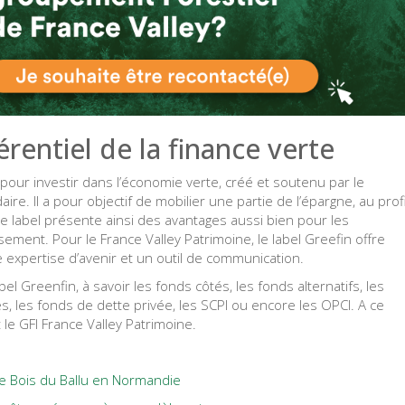
érentiel de la finance verte
pour investir dans l’économie verte, créé et soutenu par le
aire. Il a pour objectif de mobilier une partie de l’épargne, au prof
Le label présente ainsi des avantages aussi bien pour les
sement. Pour le France Valley Patrimoine, le label Greefin offre
une expertise d’avenir et un outil de communication.
el Greenfin, à savoir les fonds côtés, les fonds alternatifs, les
es, les fonds de dette privée, les SCPI ou encore les OPCI. A ce
 le GFI France Valley Patrimoine.
 le Bois du Ballu en Normandie