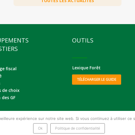
TOUTES LES ACTUALITÉS
UPEMENTS
OUTILS
STIERS
Lexique Forêt
e fiscal
é
TÉLÉCHARGER LE GUIDE
s
s de choix
 des GF
eilleure expérience sur notre site web. Si vous continuez à utiliser ce
Ok
Politique de confidentialité