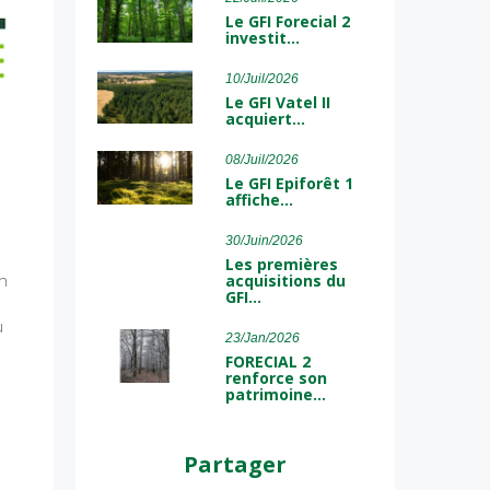
Le GFI Forecial 2
investit…
10/Juil/2026
Le GFI Vatel II
acquiert…
08/Juil/2026
Le GFI Epiforêt 1
affiche…
30/Juin/2026
Les premières
on
acquisitions du
GFI…
u
23/Jan/2026
FORECIAL 2
renforce son
patrimoine…
Partager