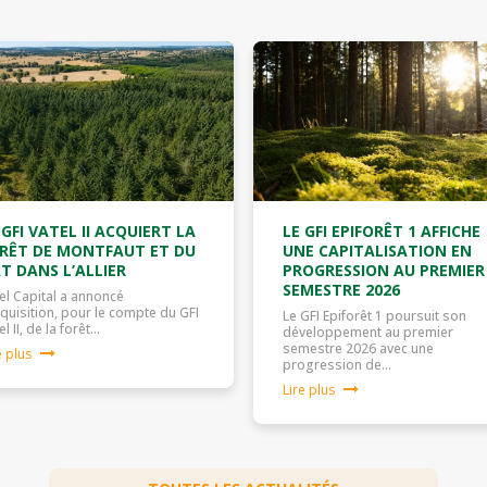
 GFI VATEL II ACQUIERT LA
LE GFI EPIFORÊT 1 AFFICHE
RÊT DE MONTFAUT ET DU
UNE CAPITALISATION EN
T DANS L’ALLIER
PROGRESSION AU PREMIER
SEMESTRE 2026
el Capital a annoncé
cquisition, pour le compte du GFI
Le GFI Epiforêt 1 poursuit son
el II, de la forêt…
développement au premier
semestre 2026 avec une
e plus
progression de…
Lire plus