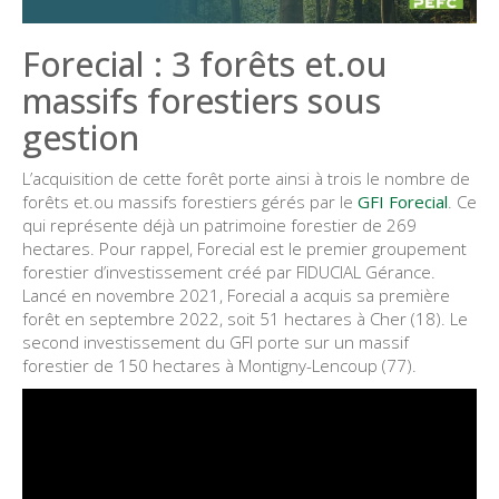
Forecial : 3 forêts et.ou
massifs forestiers sous
gestion
L’acquisition de cette forêt porte ainsi à trois le nombre de
forêts et.ou massifs forestiers gérés par le
GFI Forecial
. Ce
qui représente déjà un patrimoine forestier de 269
hectares. Pour rappel, Forecial est le premier groupement
forestier d’investissement créé par FIDUCIAL Gérance.
Lancé en novembre 2021, Forecial a acquis sa première
forêt en septembre 2022, soit 51 hectares à Cher (18). Le
second investissement du GFI porte sur un massif
forestier de 150 hectares à Montigny-Lencoup (77).