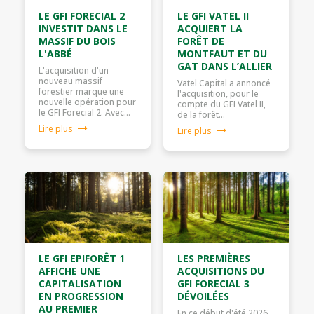
LE GFI FORECIAL 2
LE GFI VATEL II
INVESTIT DANS LE
ACQUIERT LA
MASSIF DU BOIS
FORÊT DE
L'ABBÉ
MONTFAUT ET DU
GAT DANS L’ALLIER
L'acquisition d'un
nouveau massif
Vatel Capital a annoncé
forestier marque une
l'acquisition, pour le
nouvelle opération pour
compte du GFI Vatel II,
le GFI Forecial 2. Avec…
de la forêt…
Lire plus
Lire plus
LE GFI EPIFORÊT 1
LES PREMIÈRES
AFFICHE UNE
ACQUISITIONS DU
CAPITALISATION
GFI FORECIAL 3
EN PROGRESSION
DÉVOILÉES
AU PREMIER
En ce début d'été 2026,