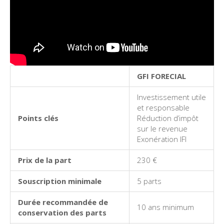
GFI FORECIAL
Investissement utile
et responsable
Points clés
Réduction d’impôt
sur le revenue
Exonération IFI
Prix de la part
230 €
Souscription minimale
5 parts
Durée recommandée de
10 ans minimum
conservation des parts