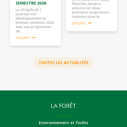
SEMESTRE 2026
FIDUCIAL Gérance
annonce les deux
Le GFI Epiforêt 1
premières acquisitions
poursuit son
réalisées pour le…
développement au
premier semestre 2026
Lire plus
avec une progression
de…
Lire plus
TOUTES LES ACTUALITÉS
LA FORÊT
Environnement et forêts