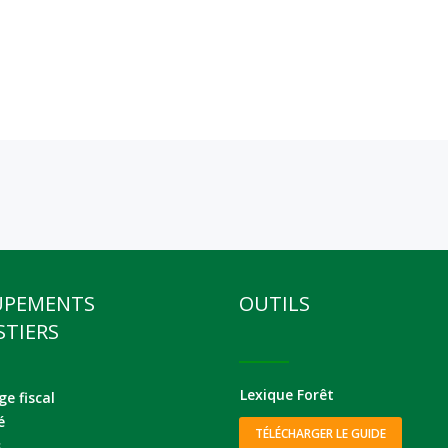
UPEMENTS
OUTILS
STIERS
Lexique Forêt
e fiscal
é
TÉLÉCHARGER LE GUIDE
s