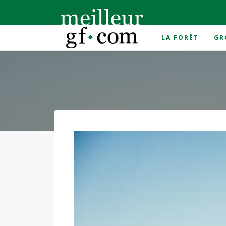
LA FORÊT
GR
Accueil
>
épargne