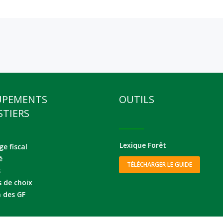
UPEMENTS
OUTILS
STIERS
Lexique Forêt
e fiscal
é
TÉLÉCHARGER LE GUIDE
s
s de choix
 des GF