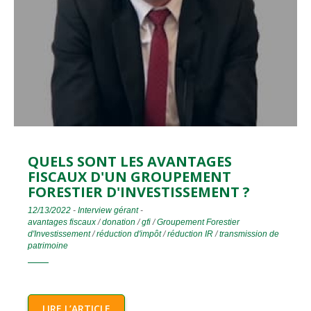
QUELS SONT LES AVANTAGES
FISCAUX D'UN GROUPEMENT
FORESTIER D'INVESTISSEMENT ?
12/13/2022
-
Interview gérant
-
avantages fiscaux
/
donation
/
gfi
/
Groupement Forestier
d'Investissement
/
réduction d'impôt
/
réduction IR
/
transmission de
patrimoine
LIRE L’ARTICLE