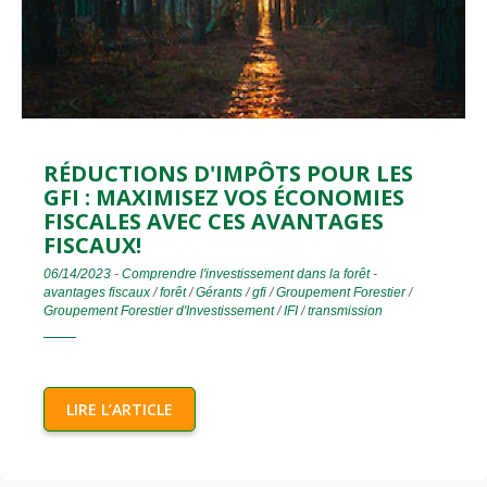
RÉDUCTIONS D'IMPÔTS POUR LES
GFI : MAXIMISEZ VOS ÉCONOMIES
FISCALES AVEC CES AVANTAGES
FISCAUX!
06/14/2023
-
Comprendre l'investissement dans la forêt
-
avantages fiscaux
/
forêt
/
Gérants
/
gfi
/
Groupement Forestier
/
Groupement Forestier d'Investissement
/
IFI
/
transmission
LIRE L’ARTICLE