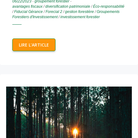
06/22/2023
-
groupement forestier
-
avantages fiscaux
/
diversification patrimoniale
/
Éco-responsabilité
/
Fiducial Gérance
/
Forecial 2
/
gestion forestière
/
Groupements
Forestiers d'Investissement
/
investissement forestier
LIRE L’ARTICLE