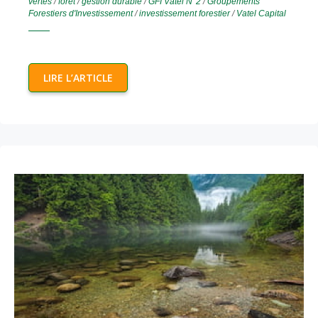
vertes
/
forêt
/
gestion durable
/
GFI Vatel N°2
/
Groupements
Forestiers d'Investissement
/
investissement forestier
/
Vatel Capital
LIRE L’ARTICLE