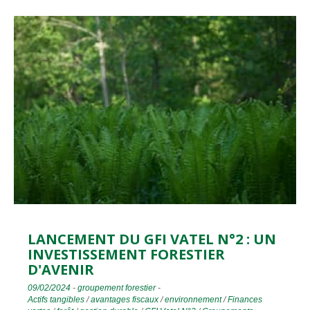
LANCEMENT DU GFI VATEL N°2 : UN
INVESTISSEMENT FORESTIER
D'AVENIR
09/02/2024
-
groupement forestier
-
Actifs tangibles
/
avantages fiscaux
/
environnement
/
Finances