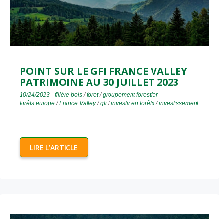
POINT SUR LE GFI FRANCE VALLEY
PATRIMOINE AU 30 JUILLET 2023
10/24/2023
-
filière bois
/
foret
/
groupement forestier
-
forêts europe
/
France Valley
/
gfi
/
investir en forêts
/
investissement
LIRE L’ARTICLE