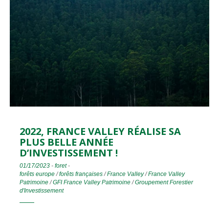
2022, FRANCE VALLEY RÉALISE SA
PLUS BELLE ANNÉE
D’INVESTISSEMENT !
01/17/2023
-
foret
-
forêts europe
/
forêts françaises
/
France Valley
/
France Valley
Patrimoine
/
GFI France Valley Patrimoine
/
Groupement Forestier
d'Investissement