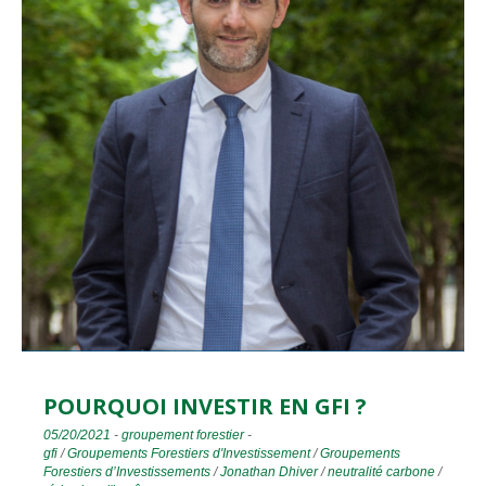
POURQUOI INVESTIR EN GFI ?
05/20/2021
-
groupement forestier
-
gfi
/
Groupements Forestiers d'Investissement
/
Groupements
Forestiers d’Investissements
/
Jonathan Dhiver
/
neutralité carbone
/