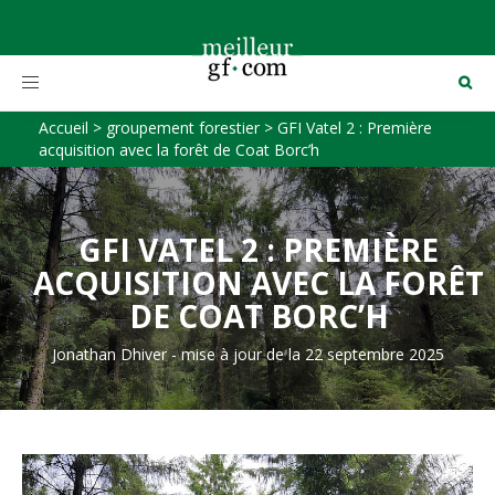
Toggle
navigation
Accueil
>
groupement forestier
>
GFI Vatel 2 : Première
acquisition avec la forêt de Coat Borc’h
GFI VATEL 2 : PREMIÈRE
ACQUISITION AVEC LA FORÊT
DE COAT BORC’H
Jonathan Dhiver
-
mise à jour de la 22 septembre 2025