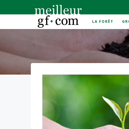
LA FORÊT
GR
Accueil
>
Groupement Forestier