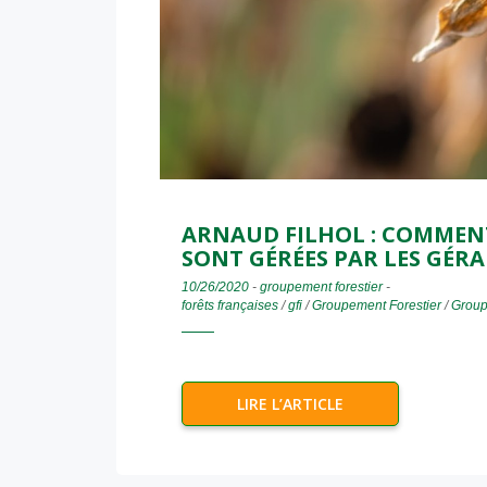
ARNAUD FILHOL : COMMENT
SONT GÉRÉES PAR LES GÉRAN
10/26/2020
-
groupement forestier
-
forêts françaises
/
gfi
/
Groupement Forestier
/
Group
LIRE L’ARTICLE