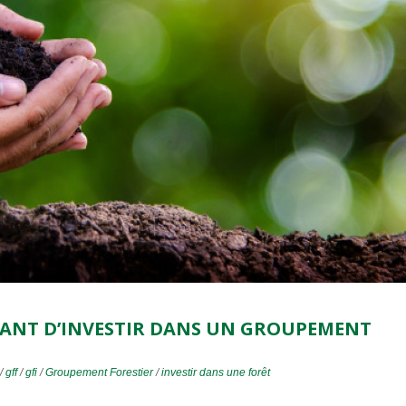
SANT D’INVESTIR DANS UN GROUPEMENT
/
gff
/
gfi
/
Groupement Forestier
/
investir dans une forêt