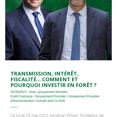
TRANSMISSION, INTÉRÊT,
FISCALITÉ… COMMENT ET
POURQUOI INVESTIR EN FORÊT ?
05/30/2023
-
foret
/
groupement forestier
-
Forêt Française
/
Groupement Forestier
/
Groupement Forestier
d'Investissement
/
investir dans la forêt
Ce lundi 29 mai 2023, Jonathan Dhiver, fondateur de